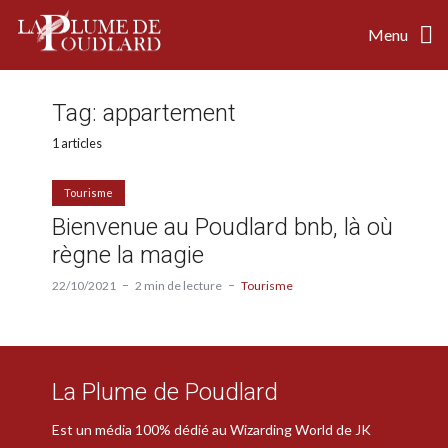
Menu
Tag:
appartement
1 articles
Tourisme
Bienvenue au Poudlard bnb, là où
règne la magie
22/10/2021
2 min de lecture
Tourisme
La Plume de Poudlard
Est un média 100% dédié au Wizarding World de JK