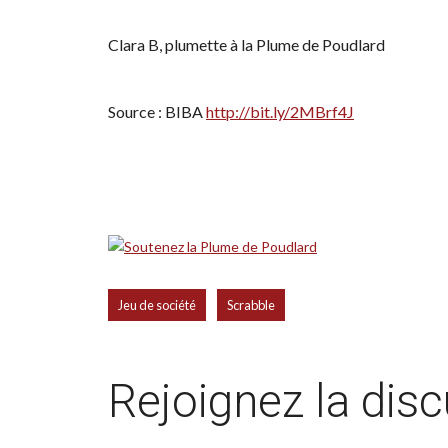
Clara B, plumette à la Plume de Poudlard
Source : BIBA
http://bit.ly/2MBrf4J
,
Jeu de société
Scrabble
Rejoignez la dis