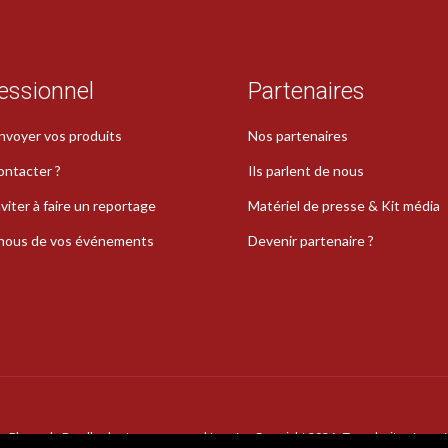
essionnel
Partenaires
nvoyer vos produits
Nos partenaires
ontacter ?
Ils parlent de nous
viter à faire un reportage
Matériel de presse & Kit média
-nous de vos événements
Devenir partenaire ?
La Plume de Poudlard est une marque déposée · Copyright 2026 · Tous droits réservé