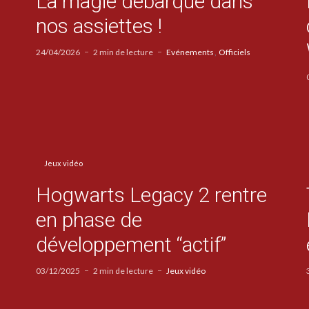
La magie débarque dans
nos assiettes !
24/04/2026
2 min de lecture
Evénements
Officiels
Jeux vidéo
Hogwarts Legacy 2 rentre
en phase de
développement “actif”
03/12/2025
2 min de lecture
Jeux vidéo