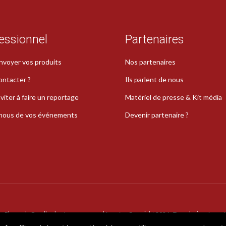
essionnel
Partenaires
nvoyer vos produits
Nos partenaires
ontacter ?
Ils parlent de nous
viter à faire un reportage
Matériel de presse & Kit média
-nous de vos événements
Devenir partenaire ?
La Plume de Poudlard est une marque déposée · Copyright 2026 · Tous droits réservé