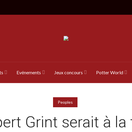
ts
Evénements
Jeux concours
Potter World
Peoples
ert Grint serait à la 