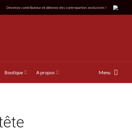
Devenez contributeur et obtenez des contreparties exclusives !
Boutique
A propos
Menu
tête