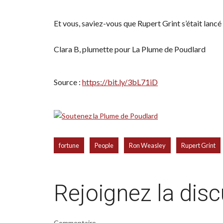
Et vous, saviez-vous que Rupert Grint s’était lancé
Clara B, plumette pour La Plume de Poudlard
Source :
https://bit.ly/3bL71iD
,
,
,
fortune
People
Ron Weasley
Rupert Grint
Rejoignez la dis
Commentaire