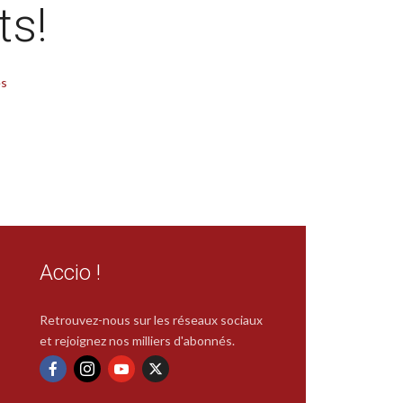
ts!
es
Accio !
Retrouvez-nous sur les réseaux sociaux
et rejoignez nos milliers d'abonnés.