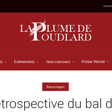
Devene
ts
Evénements
Jeux concours
Potter World
Reportages
trospective du bal 