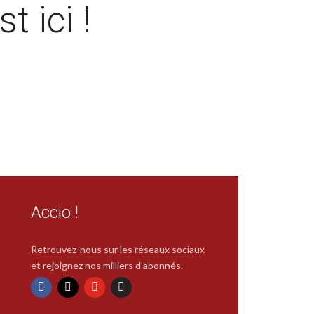
t ici !
Accio !
Retrouvez-nous sur les réseaux sociaux
et rejoignez nos milliers d'abonnés.