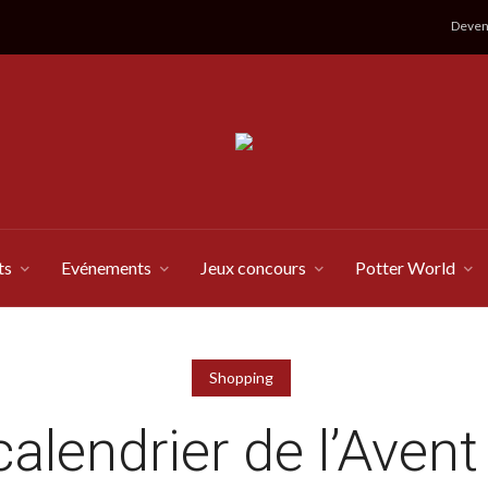
Devene
ts
Evénements
Jeux concours
Potter World
Shopping
calendrier de l’Avent