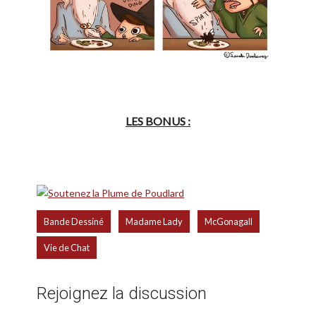
LES BONUS :
,
,
,
Bande Dessiné
Madame Lady
McGonagall
Vie de Chat
Rejoignez la discussion