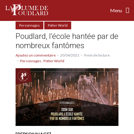
Menu
Personnages
Potter World
Poudlard, l’école hantée par de
nombreux fantômes
Ajoutez un commentaire
20/04/2021
9 min de lecture
Personnages
Potter World