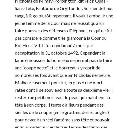
Nicholas
de Mimsy-Porpington, dit Nick Quasi-
Sans-Tête, Fantôme de Gryffondor. Sorcier de haut
rang, à l’ego plutôt important, il voulut embellir une
jeune femme de la Cour mais ne réussit qu’à lui
faire pousser des défenses d’éléphant, ce qui ne fut
pas considéré comme très glamour à la Cour du
Roi Henri VII. Il fut condamné à mort par
décapitation le 31 octobre 1492. Cependant la
lame émoussée du bourreau ne permit pas de faire
une “coupe nette” et le bourreau s’y reprit de
nombreuses fois avant que Sir Nicholas ne meure.
Malheureusement pour lui, en plus d’une mort
ratée dont il se souviendra toute sa deuxième vie, il
restera un petit morceau de peau qui maintient sa
tête à son corps. Il tente d’ailleurs pendant des
siècles de le couper (en le grattant de ses ongles)
pour devenir un réel fantôme sans tête et pouvoir
enfin accéder au cercle très fermé des fantômes