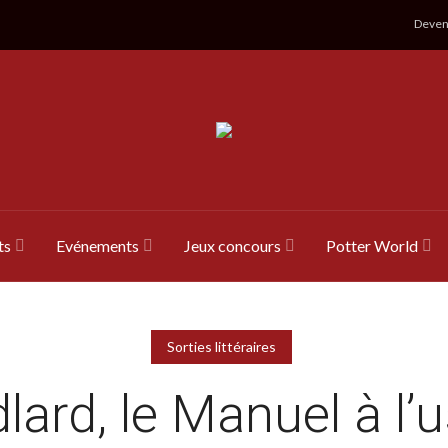
Devene
ts
Evénements
Jeux concours
Potter World
Sorties littéraires
lard, le Manuel à l’