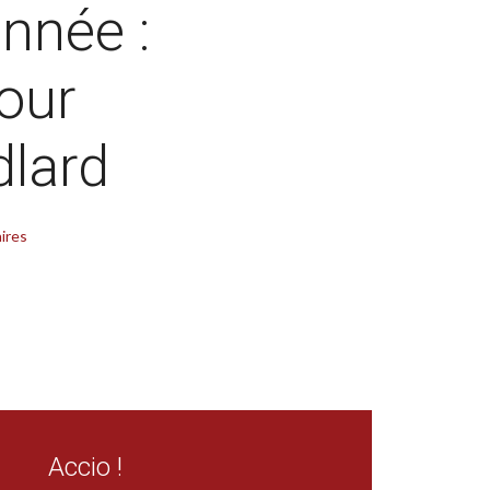
nnée :
pour
lard
aires
Accio !