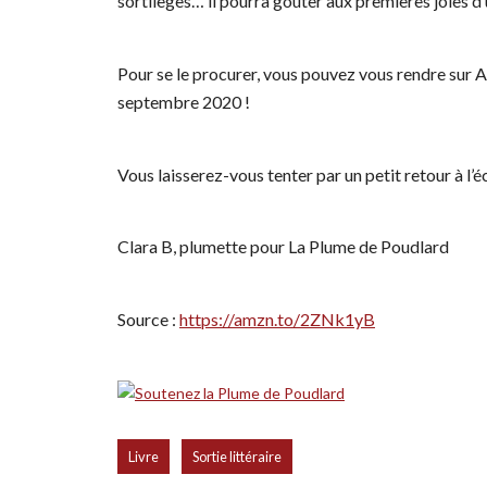
sortilèges… il pourra goûter aux premières joies d’
Pour se le procurer, vous pouvez vous rendre sur A
septembre 2020 !
Vous laisserez-vous tenter par un petit retour à l’
Clara B, plumette pour La Plume de Poudlard
Source :
https://amzn.to/2ZNk1yB
,
Livre
Sortie littéraire