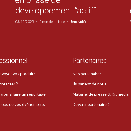
développement “actif”
03/12/2025
2 min de lecture
Jeux vidéo
essionnel
Partenaires
nvoyer vos produits
Nos partenaires
ontacter ?
Ils parlent de nous
viter à faire un reportage
Matériel de presse & Kit média
-nous de vos événements
Devenir partenaire ?