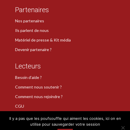
Partenaires
Nos partenaires
Ils parlent de nous
Matériel de presse & Kit média
Devenir partenaire ?
Lecteurs
Besoin d’aide ?
Comment nous soutenir ?
Comment nous rejoindre ?
CGU
Il y a pas que les poufsouffle qui aiment les cookies, ici on en
utilise pour sauvegarder votre session
La Plume de Poudlard est une marque déposée · Copyright 2026