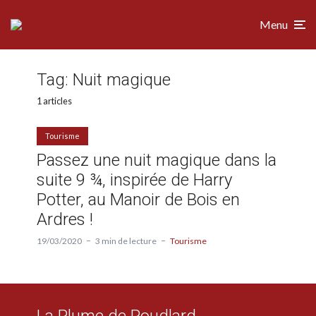
Menu
Tag:
Nuit magique
1 articles
Tourisme
Passez une nuit magique dans la
suite 9 ¾, inspirée de Harry
Potter, au Manoir de Bois en
Ardres !
19/03/2020
3 min de lecture
Tourisme
La Plume de Poudlard