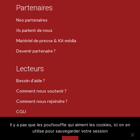
Partenaires
Nos partenaires
Ils parlent de nous
Matériel de presse & Kit média
Devenir partenaire ?
Lecteurs
Besoin d’aide ?
Comment nous soutenir ?
Comment nous rejoindre ?
CGU
Il y a pas que les poufsouffle qui aiment les cookies, ici on en
utilise pour sauvegarder votre session
La Plume de Poudlard est une marque déposée · Copyright 2026