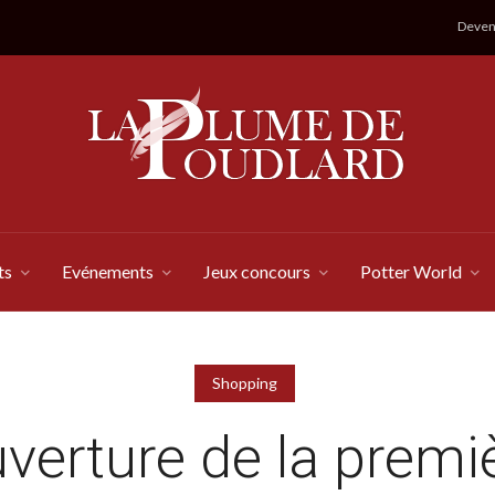
Devene
ts
Evénements
Jeux concours
Potter World
Shopping
verture de la premi