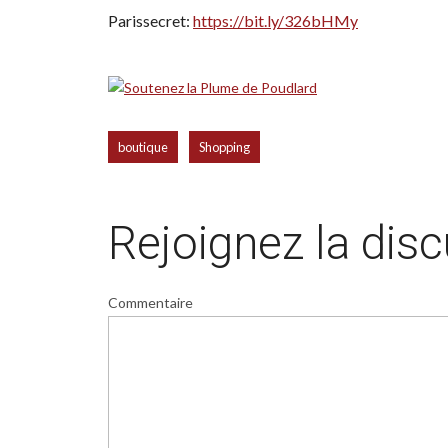
Parissecret:
https://bit.ly/326bHMy
,
boutique
Shopping
Rejoignez la dis
Commentaire