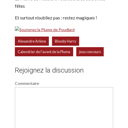
fêtes
Et surtout n’oubliez pas : restez magiques !
,
,
Alexandre Arlène
Bloody Harry
,
Calendrier de l'avent de la Plume
jeux concours
Rejoignez la discussion
Commentaire