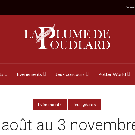
Devene
ts
Evénements
Jeux concours
Potter World
Evénements
Jeux géants
 août au 3 novembr