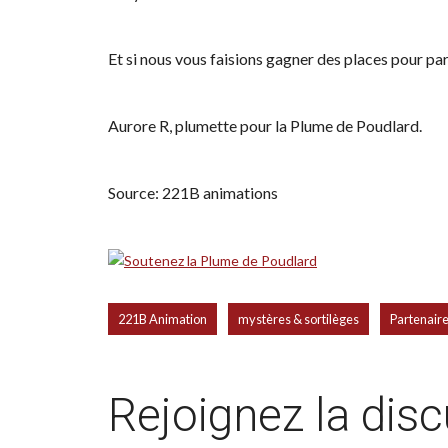
Et si nous vous faisions gagner des places pour pa
Aurore R, plumette pour la Plume de Poudlard.
Source: 221B animations
,
,
221B Animation
mystères & sortilèges
Partenair
Rejoignez la dis