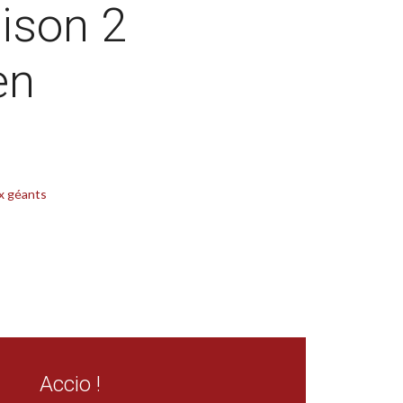
aison 2
en
x géants
Accio !