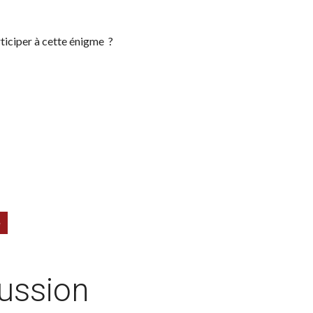
rticiper à cette énigme ?
e
cussion