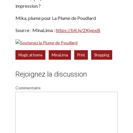
impression ?
Mika, plume pour La Plume de Poudlard
Source : MinaLima :
https://bit.ly/2XjypxB
,
,
,
Magic at home
MinaLima
Print
Shopping
Rejoignez la discussion
Commentaire