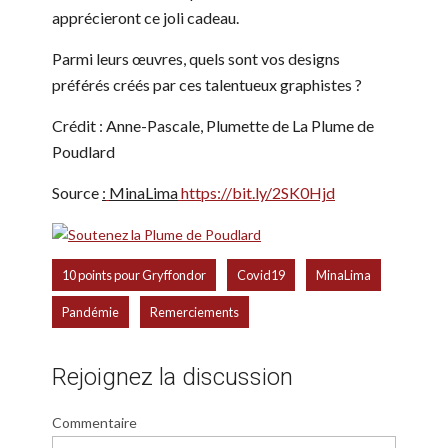
apprécieront ce joli cadeau.
Parmi leurs œuvres, quels sont vos designs
préférés créés par ces talentueux graphistes ?
Crédit : Anne-Pascale, Plumette de La Plume de
Poudlard
Source
:
MinaLima
https://bit.ly/2SK0Hjd
,
,
,
10 points pour Gryffondor
Covid19
MinaLima
,
Pandémie
Remerciements
Rejoignez la discussion
Commentaire