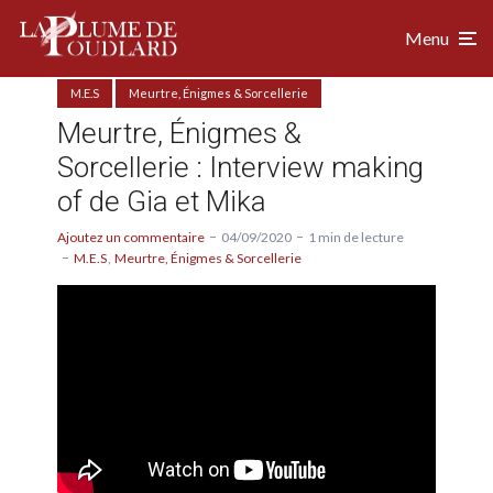
Menu
M.E.S
Meurtre, Énigmes & Sorcellerie
Meurtre, Énigmes &
Sorcellerie : Interview making
of de Gia et Mika
Ajoutez un commentaire
04/09/2020
1 min de lecture
M.E.S
Meurtre, Énigmes & Sorcellerie