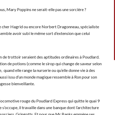
ous, Mary Poppins ne serait-elle pas une sorcière ?
notre cher Hagrid ou encore Norbert Dragonneau, spécialiste
emble avoir subi le même sort d’extension que celui
n de trottoir seraient des aptitudes ordinaires à Poudlard.
ption de potions (comme le sirop qui change de saveur selon
, quand elle range la nurserie ou qu’elle donne vie à des
i aussi issu d’un monde magique ressemble à Ron pour son
gesse bienveillante.
la locomotive rouge du Poudlard Express qui quitte le quai 9
s’occupe, il travaille dans une banque dont l’architecture
 sorciers, Gringotts. Et pour que Mr Banks emmène ses