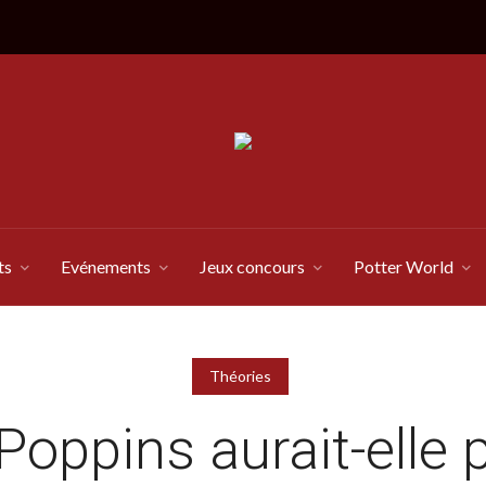
ts
Evénements
Jeux concours
Potter World
Théories
oppins aurait-elle 