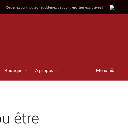
Devenez contributeur et obtenez des contreparties exclusives !
Boutique
A propos
Menu
pu être