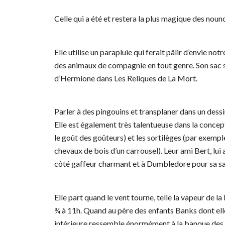
Celle qui a été et restera la plus magique des noun
Elle utilise un parapluie qui ferait pâlir d’envie 
des animaux de compagnie en tout genre. Son sac s
d’Hermione dans Les Reliques de La Mort.
Parler à des pingouins et transplaner dans un dessi
Elle est également très talentueuse dans la conce
le goût des goûteurs) et les sortilèges (par exemple
chevaux de bois d’un carrousel). Leur ami Bert, lu
côté gaffeur charmant et à Dumbledore pour sa sa
Elle part quand le vent tourne, telle la vapeur de 
¾ à 11h. Quand au père des enfants Banks dont elle 
intérieure ressemble énormément à la banque des