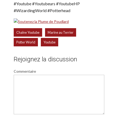
#Youtube #Youtubeurs #YoutubeHP
#WizardingWorld #Potterhead
,
,
Chaîne Youtube
Marine au Terrier
,
Potter World
Youtube
Rejoignez la discussion
Commentaire