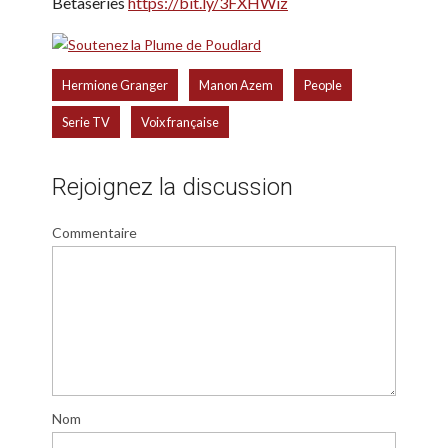
Betaseries
https://bit.ly/3FXHWiz
,
,
,
Hermione Granger
Manon Azem
People
,
Serie TV
Voix française
Rejoignez la discussion
Commentaire
Nom