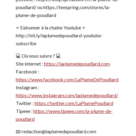
poudlard/ ou https://teespring.com/stores/la-
plume-de-poudlard
⭐️ S’abonner à la chaîne Youtube ⭐️
http://bit.ly/laplumedepoudlard-youtube-
subscribe
💻 Où nous suivre ? 💻
Site internet :
https://laplumedepoudlard.com
Facebook :
https://www.facebook.com/LaPlumeDePoudlard
Instagram :
https://www.instagram.com/laplumedepoudlard/
Twitter :
https://twitter.com/LaPlumePoudlard
Tipeee :
https://www.tipeee.com/la-plume-de-
poudlard
📧 redaction@laplumedepoudlard.com