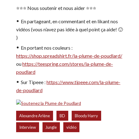
⭐️⭐️⭐️ Nous soutenir et nous aider ⭐️⭐️⭐️
En partageant, en commentant et en likant nos
vidéos (vous n’avez pas idée à quel point ça aide! 🙂
)
En portant nos couleurs :
https://shop.spreadshirt.fr/la-plume-de-poudlard/
ou
https://teespring.com/stores/la-plume-de-
poudlard
Sur Tipeee :
https://www.tipeee.com/la-plume-
de-poudlard
,
,
,
Alexandre Arlène
BD
Bloody Harry
,
,
Interview
Jungle
vidéo