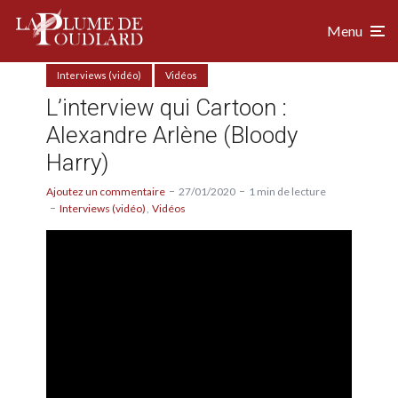
Menu
Interviews (vidéo)
Vidéos
L’interview qui Cartoon :
Alexandre Arlène (Bloody
Harry)
Ajoutez un commentaire
27/01/2020
1 min de lecture
Interviews (vidéo)
Vidéos