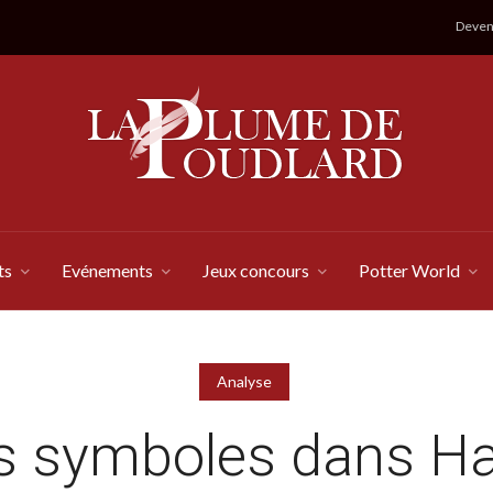
Devene
ts
Evénements
Jeux concours
Potter World
Analyse
s symboles dans Ha