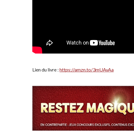
Lien du livre :
https://amzn.to/3mUAvAa