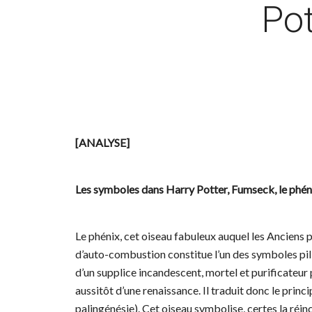
Pot
[ANALYSE]
Les symboles dans Harry Potter, Fumseck, le phén
Le phénix, cet oiseau fabuleux auquel les Anciens 
d’auto-combustion constitue l’un des symboles pili
d’un supplice incandescent, mortel et purificateur p
aussitôt d’une renaissance. Il traduit donc le pri
palingénésie). Cet oiseau symbolise, certes la réinca