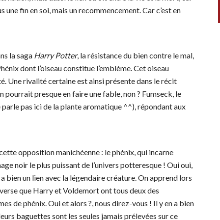
plus une fin en soi, mais un recommencement. Car c’est en
ans la saga
Harry Potter
, la résistance du bien contre le mal,
hénix dont l’oiseau constitue l’emblème. Cet oiseau
. Une rivalité certaine est ainsi présente dans le récit
On pourrait presque en faire une fable, non ? Fumseck, le
parle pas ici de la plante aromatique ^^), répondant aux
ette opposition manichéenne : le phénix, qui incarne
ge noir le plus puissant de l’univers potteresque ! Oui oui,
en un lien avec la légendaire créature. On apprend lors
averse que Harry et Voldemort ont tous deux des
es de phénix. Oui et alors ?, nous direz-vous ! Il y en a bien
leurs baguettes sont les seules jamais prélevées sur ce