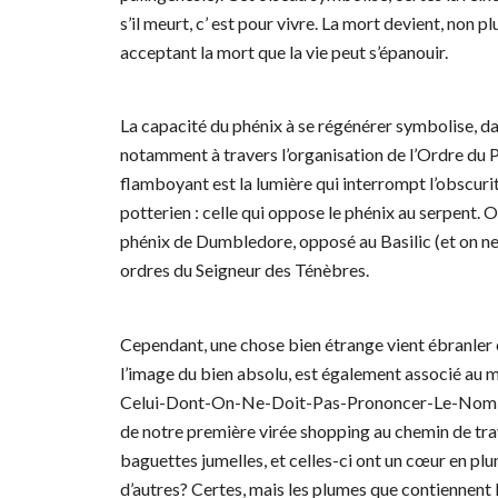
s’il meurt, c’ est pour vivre. La mort devient, non 
acceptant la mort que la vie peut s’épanouir.
La capacité du phénix à se régénérer symbolise, d
notamment à travers l’organisation de l’Ordre du P
flamboyant est la lumière qui interrompt l’obscurité
potterien : celle qui oppose le phénix au serpent. 
phénix de Dumbledore, opposé au Basilic (et on ne 
ordres du Seigneur des Ténèbres.
Cependant, une chose bien étrange vient ébranler c
l’image du bien absolu, est également associé au ma
Celui-Dont-On-Ne-Doit-Pas-Prononcer-Le-Nom a bi
de notre première virée shopping au chemin de tr
baguettes jumelles, et celles-ci ont un cœur en plum
d’autres? Certes, mais les plumes que contiennent 