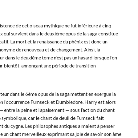
stence de cet oiseau mythique ne fut inférieure à cinq
ix qui survient dans le deuxième opus de la saga constitue
tif. La mort et la renaissance du phénix est donc un
ynonyme de renouveau et de changement. Ainsi, la
 dans le deuxième tome n’est pas un hasard lorsque l’on
ur bientôt, annonçant une période de transition
ecteur dans le 6ème opus de la saga mettent en exergue la
 ; en l’occurrence Fumseck et Dumbledore. Harry est alors
— entre la peine et l’apaisement — sous l’action du chant
e symbolique, car le chant de deuil de Fumseck fait
nt du cygne. Les philosophes antiques aimaient à penser
re un chant merveilleux exprimant sa joie de savoir son âme