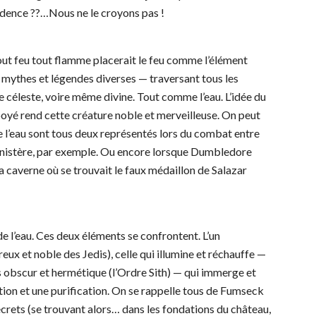
idence ??…Nous ne le croyons pas !
tout feu tout flamme placerait le feu comme l’élément
, mythes et légendes diverses — traversant tous les
ce céleste, voire même divine. Tout comme l’eau. L’idée du
boyé rend cette créature noble et merveilleuse. On peut
 l’eau sont tous deux représentés lors du combat entre
inistère, par exemple. Ou encore lorsque Dumbledore
la caverne où se trouvait le faux médaillon de Salazar
de l’eau. Ces deux éléments se confrontent. L’un
eux et noble des Jedis), celle qui illumine et réchauffe —
s obscur et hermétique (l’Ordre Sith) — qui immerge et
tion et une purification. On se rappelle tous de Fumseck
crets (se trouvant alors… dans les fondations du château,