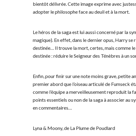
bientôt délivrée. Cette image exprime avec justesse
adopter le philosophe face au deuil et à la mort.
Le héros de la saga est lui aussi concerné par la s
magique). En effet, dans le dernier opus, Harry se r
destinée… Il trouve la mort, certes, mais comme le ph
destinée : réduire le Seigneur des Ténèbres à un s
Enfin, pour finir sur une note moins grave, petite 
premier abord que l’oiseau articulé de Fumseck était 
comme l’équipe a merveilleusement reproduit la fa
points essentiels ou non de la saga à associer au
en commentaires…
Lyna & Moony, de La Plume de Poudlard