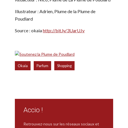
Illustrateur : Adrien, Plume de la Plume de
Poudlard
Source : okaia
http://bit.ly/3UarUJv
,
,
Okaia
Parfum
Shopping
Accio !
Retrouvez-nous sur les réseaux sociaux et