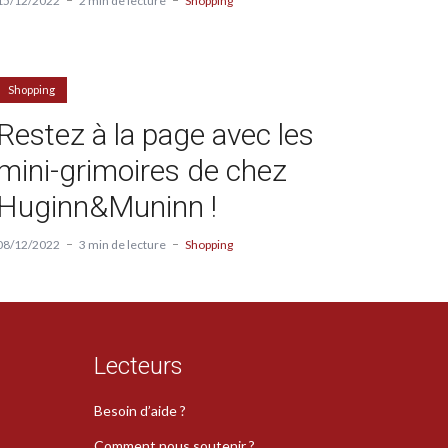
15/12/2022
2 min de lecture
Shopping
Shopping
Restez à la page avec les
mini-grimoires de chez
Huginn&Muninn !
08/12/2022
3 min de lecture
Shopping
Lecteurs
Besoin d’aide ?
Comment nous soutenir ?