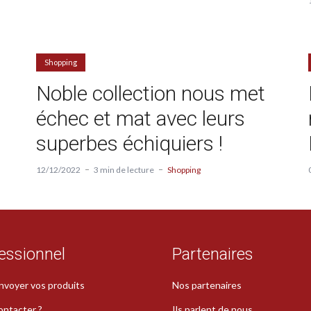
Shopping
Noble collection nous met
échec et mat avec leurs
superbes échiquiers !
12/12/2022
3 min de lecture
Shopping
essionnel
Partenaires
nvoyer vos produits
Nos partenaires
ontacter ?
Ils parlent de nous