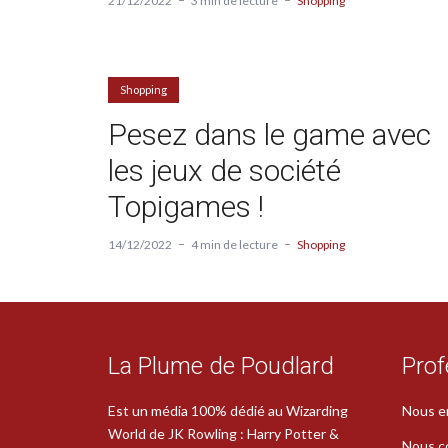
21/12/2022
3 min de lecture
Shopping
Shopping
Pesez dans le game avec
les jeux de société
Topigames !
14/12/2022
4 min de lecture
Shopping
La Plume de Poudlard
Prof
Est un média 100% dédié au Wizarding
Nous e
World de JK Rowling : Harry Potter &
Nous c