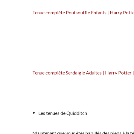
Tenue complète Poufsouffle Enfants | Harry Potter
Tenue complète Serdaigle Adultes | Harry Potter |
Les tenues de Quidditch
Maintenant que vous êtes habillés des pieds à la tê