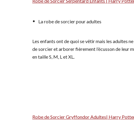
Robe de Sorcier Serpentard Enfants | Harry Potter
La robe de sorcier pour adultes
Les enfants ont de quoi se vêtir mais les adultes ne
de sorcier et arborer fièrement l’écusson de leur m
en taille S, M, L et XL.
Robe de Sorcier Gryffondor Adultes| Harry Potter 