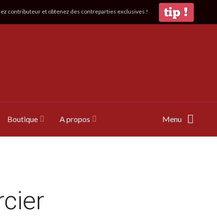
z contributeur et obtenez des contreparties exclusives !
Boutique
A propos
Menu
rcier