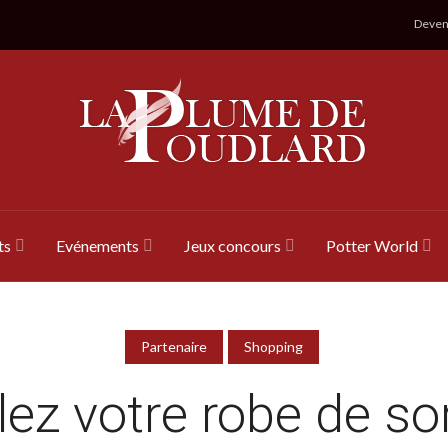
Devene
ts
Evénements
Jeux concours
Potter World
Partenaire
Shopping
lez votre robe de so