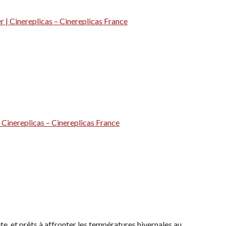
 | Cinereplicas – Cinereplicas France
 Cinereplicas – Cinereplicas France
te, et prêts à affronter les températures hivernales au