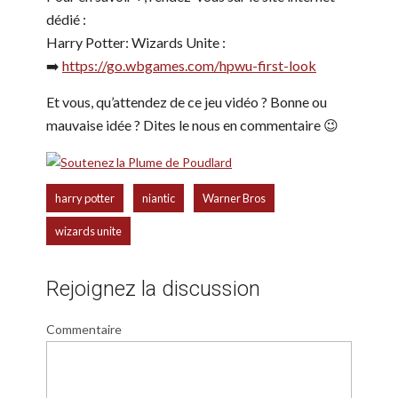
dédié :
Harry Potter: Wizards Unite :
➡️
https://go.wbgames.com/hpwu-first-look
Et vous, qu’attendez de ce jeu vidéo ? Bonne ou
mauvaise idée ? Dites le nous en commentaire 😉
,
,
,
harry potter
niantic
Warner Bros
wizards unite
Rejoignez la discussion
Commentaire