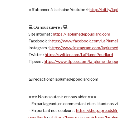
⭐️ S’abonner à la chaîne Youtube ⭐️
http://bit.ly/
💻 Où nous suivre ? 💻
Site internet :
https://laplumedepoudlard.com
Facebook :
https://www.facebook.com/LaPlume
Instagram :
https://www.instagram.com/laplume
Twitter :
https://twitter.com/LaPlumePoudlard
Tipeee :
https://www.tipeee.com/la-plume-de-po
📧 redaction@laplumedepoudlard.com
⭐️⭐️⭐️ Nous soutenir et nous aider ⭐️⭐️⭐️
– En partageant, en commentant et en likant nos vid
– En portant nos couleurs :
https://shop.spreadshir
poudlard/
ou
https://teespring.com/stores/la-pl