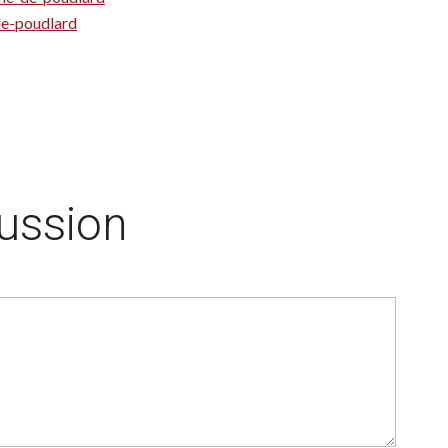
de-poudlard
cussion