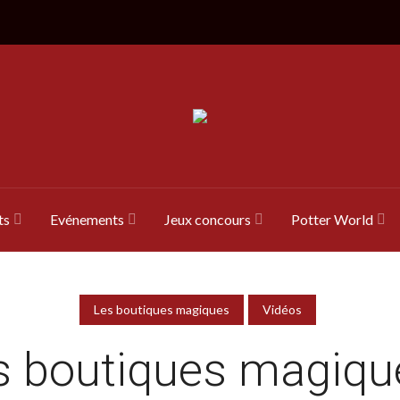
ts
Evénements
Jeux concours
Potter World
Les boutiques magiques
Vidéos
s boutiques magique