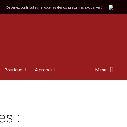
Devenez contributeur et obtenez des contreparties exclusives !
Boutique
A propos
Menu
s :