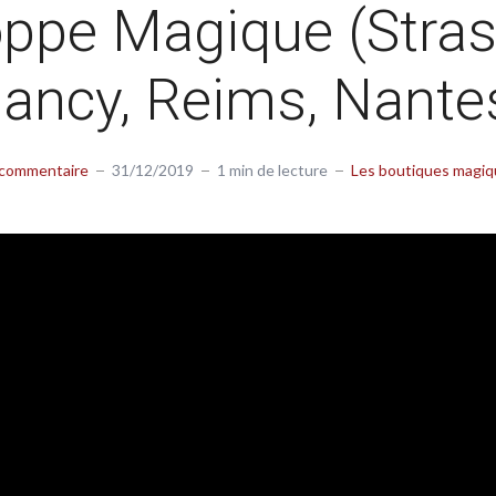
oppe Magique (Stras
ancy, Reims, Nante
 commentaire
31/12/2019
1 min de lecture
Les boutiques magi