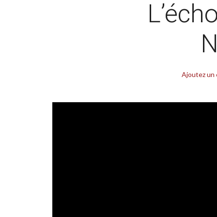
L’éch
N
Ajoutez un