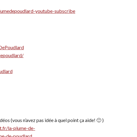
laplumedepoudlard-youtube-subscribe
DePoudlard
depoudlard/
udlard
éos (vous n’avez pas idée à quel point ça aide! 🙂 )
t.fr/la-plume-de-
ume-de-poudlard