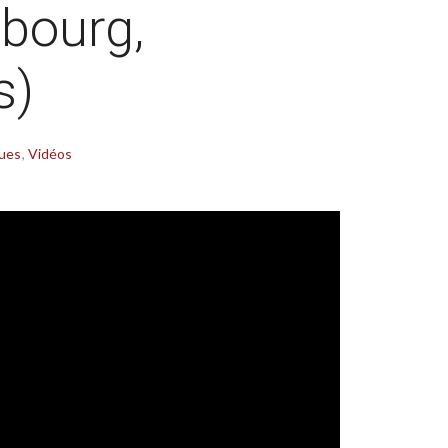
bourg,
s)
ques
Vidéos