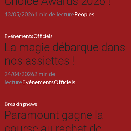
Choice Awards 2026 !
13/05/2026
1 min de lecture
Peoples
Evénements
Officiels
La magie débarque dans
nos assiettes !
24/04/2026
2 min de
lecture
Evénements
Officiels
Breakingnews
Paramount gagne la
course au rachat de