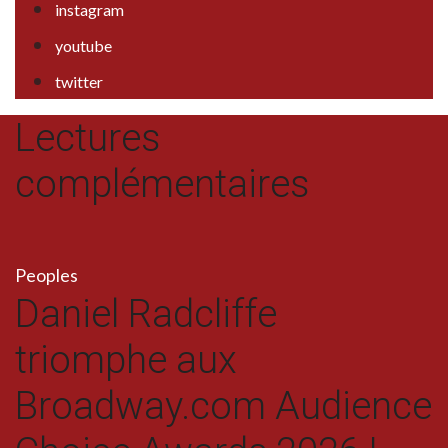
instagram
youtube
twitter
Lectures
complémentaires
Peoples
Daniel Radcliffe
triomphe aux
Broadway.com Audience