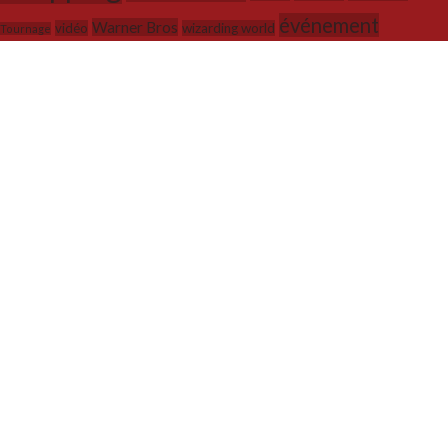
événement
Warner Bros
vidéo
wizarding world
Tournage