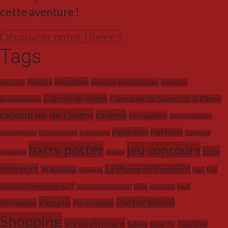
cette aventure !
Découvrez notre Tipeee !
Tags
Anecdote
Analyse
animaux fantastiques
boutique
Actualité
Calendrier avent
Calendrier de l'avent de la Plume
Breakingnews
calendrier de l’avent
cinéma
Convention
Daniel Radcliffe
Fanfiction
Fan Meet
Devon Murray
En petit comité
Evénement
Gallimard
harry potter
jeu concours
jeux
Jeunesse
Insolite
concours
La Plume de Poudlard
JK Rowling
Les
lego
jkrowling
animaux Fantastiques 3
Livre
Noël
les fans ont du talent
MinaLima
People
Potter World
Partenaire
Personnage
Shopping
Sortie littéraire
Tourisme
Sylvoe
Série TV