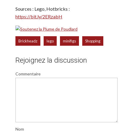
Sources : Lego, Hotbricks :
https://bit.ly/2ERzabH
,
,
,
Brickheadz
lego
minifigs
Shopping
Rejoignez la discussion
Commentaire
Nom