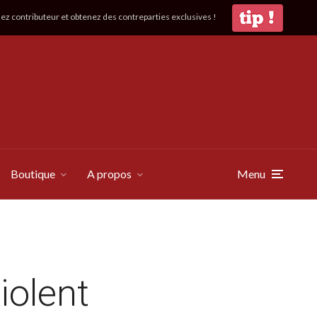
z contributeur et obtenez des contreparties exclusives !
Boutique
A propos
Menu
iolent