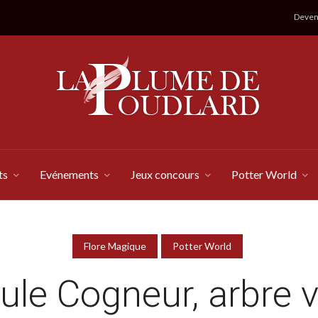
Devene
ts
Evénements
Jeux concours
Potter World
Flore Magique
Potter World
ule Cogneur, arbre v