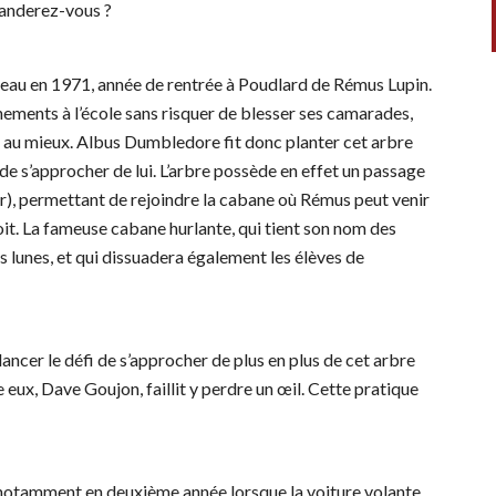
manderez-vous ?
âteau en 1971, année de rentrée à Poudlard de Rémus Lupin.
gnements à l’école sans risquer de blesser ses camarades,
ir au mieux. Albus Dumbledore fit donc planter cet arbre
de s’approcher de lui. L’arbre possède en effet un passage
er), permettant de rejoindre la cabane où Rémus peut venir
it. La fameuse cabane hurlante, qui tient son nom des
 lunes, et qui dissuadera également les élèves de
ancer le défi de s’approcher de plus en plus de cet arbre
e eux, Dave Goujon, faillit y perdre un œil. Cette pratique
 notamment en deuxième année lorsque la voiture volante