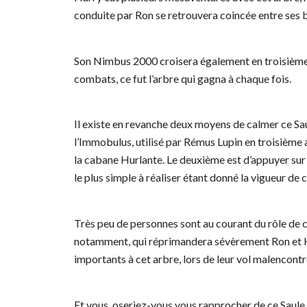
conduite par Ron se retrouvera coincée entre ses 
Son Nimbus 2000 croisera également en troisième 
combats, ce fut l’arbre qui gagna à chaque fois.
Il existe en revanche deux moyens de calmer ce Saule
l’Immobulus, utilisé par Rémus Lupin en troisième
la cabane Hurlante. Le deuxième est d’appuyer sur u
le plus simple à réaliser étant donné la vigueur de 
Très peu de personnes sont au courant du rôle de 
notamment, qui réprimandera sévèrement Ron et Ha
importants à cet arbre, lors de leur vol malencont
Et vous, oseriez-vous vous rapprocher de ce Saule