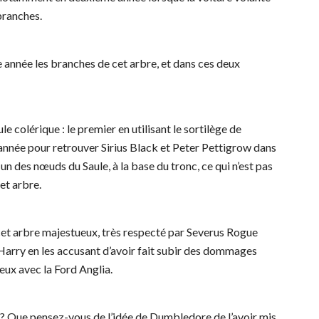
branches.
année les branches de cet arbre, et dans ces deux
 colérique : le premier en utilisant le sortilège de
 année pour retrouver Sirius Black et Peter Pettigrow dans
n des nœuds du Saule, à la base du tronc, ce qui n’est pas
cet arbre.
cet arbre majestueux, très respecté par Severus Rogue
rry en les accusant d’avoir fait subir des dommages
reux avec la Ford Anglia.
 ? Que pensez-vous de l’idée de Dumbledore de l’avoir mis