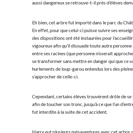
aussi dangereux se retrouve-t-il près d’élèves de
Eh bien, cet arbre fut importé dans le parc du Ch
En effet, pour que celui-ci puisse suivre ses ensei
des dispositions ont été instaurées pour l’accueill
vigoureux afin qu’il dissuade toute autre personne 
entre ses racines (que personne n’oserait approch
se transformer sans mettre en danger qui que ce so
hurlements de loup-garou entendus lors des pleines
s’approcher de celle-ci.
Cependant, certains élèves trouvèrent drôle de se l
afin de toucher son tronc, jusqu’à ce que l’un d’entr
fut interdite à la suite de cet accident.
Harry eut plusieurs mésaventures avec cet arbre,