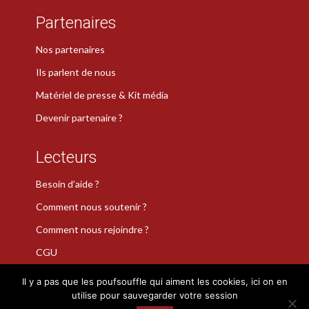
Partenaires
Nos partenaires
Ils parlent de nous
Matériel de presse & Kit média
Devenir partenaire ?
Lecteurs
Besoin d’aide ?
Comment nous soutenir ?
Comment nous rejoindre ?
CGU
Il y a pas que les poufsouffle qui aiment les cookies, ici on en
utilise pour sauvegarder votre session
La Plume de Poudlard est une marque déposée · Copyright 2026