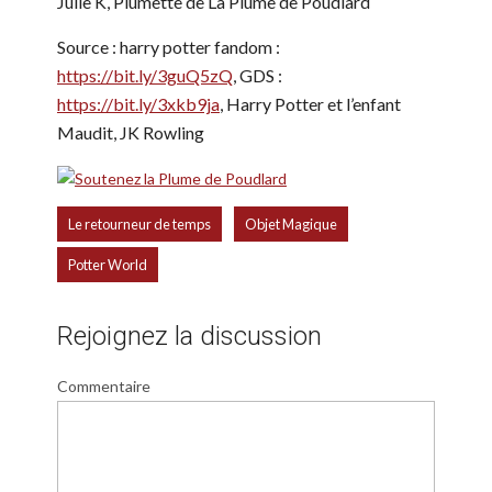
Julie K, Plumette de La Plume de Poudlard
Source : harry potter fandom :
https://bit.ly/3guQ5zQ
, GDS :
https://bit.ly/3xkb9ja
, Harry Potter et l’enfant
Maudit, JK Rowling
,
,
Le retourneur de temps
Objet Magique
Potter World
Rejoignez la discussion
Commentaire