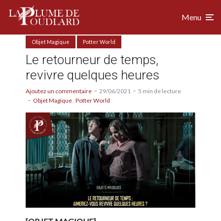
Menu
Objet Magique
Potter World
Le retourneur de temps,
revivre quelques heures
Ajoutez un commentaire
29/06/2021
5 min de lecture
Objet Magique
Potter World