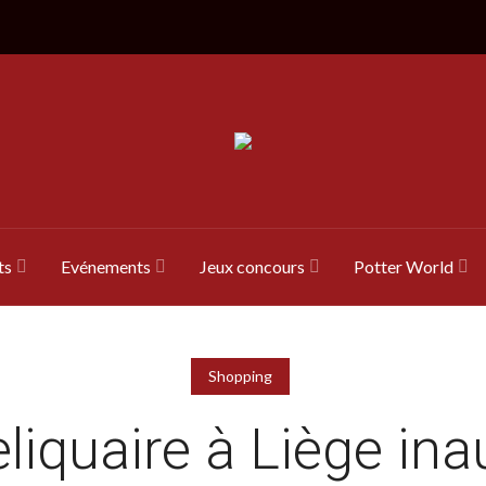
ts
Evénements
Jeux concours
Potter World
Shopping
liquaire à Liège in