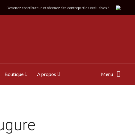
Devenez contributeur et obtenez des contreparties exclusives !
Boutique
A propos
Menu
augure