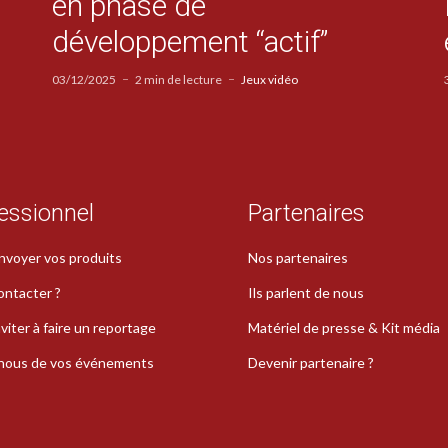
en phase de
développement “actif”
03/12/2025
2 min de lecture
Jeux vidéo
essionnel
Partenaires
nvoyer vos produits
Nos partenaires
ontacter ?
Ils parlent de nous
viter à faire un reportage
Matériel de presse & Kit média
-nous de vos événements
Devenir partenaire ?