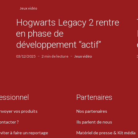
Jeux vidéo
Hogwarts Legacy 2 rentre
en phase de
développement “actif”
03/12/2025
2 min de lecture
Jeux vidéo
essionnel
Partenaires
nvoyer vos produits
Nos partenaires
ontacter ?
Ils parlent de nous
viter à faire un reportage
Matériel de presse & Kit média