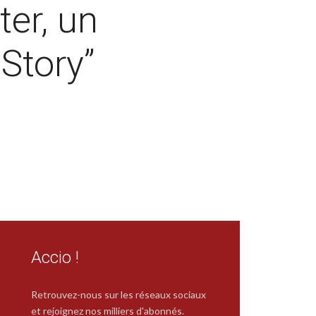
ter, un
 Story”
Accio !
Retrouvez-nous sur les réseaux sociaux
et rejoignez nos milliers d'abonnés.