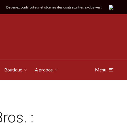
Devenez contributeur et obtenez des contreparties exclusives !
Boutique
A propos
Menu
ros. :