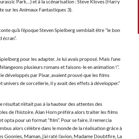
 Jurassic Park…) et à la scénarisation : Steve Kloves (Harry
iste sur les Animaux Fantastiques 3).
onte qu’à l’époque Steven Spielberg semblait être “le bon
d écran”.
Spielberg pour les adapter. Je lui avais proposé. Mais l’une
élangeons plusieurs romans et faisons-le en animation !’’.
tie développés par Pixar, avaient prouvé que les films
 univers de sorcellerie, il y avait des effets à développer.”
le résultat n’était pas à la hauteur des attentes des
les de l’histoire. Alan Horn préféra alors traiter les films
t opta pour un format “film”. Pour se faire, il remercia
mbus alors célèbre dans le monde de la réalisation grâce à
s Goonies, Maman, j’ai raté l’avion, Madame Doubtfire, La