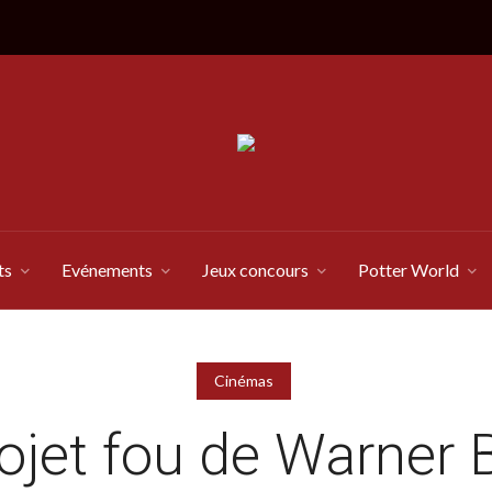
ts
Evénements
Jeux concours
Potter World
Cinémas
ojet fou de Warner B