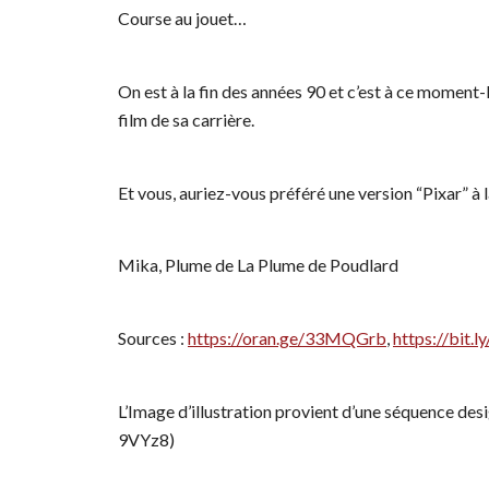
Course au jouet…
On est à la fin des années 90 et c’est à ce momen
film de sa carrière.
Et vous, auriez-vous préféré une version “Pixar” à l
Mika, Plume de La Plume de Poudlard
Sources :
https://oran.ge/33MQGrb
,
https://bit.l
L’Image d’illustration provient d’une séquence de
9VYz8)