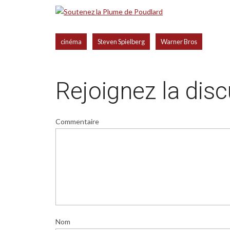
,
,
cinéma
Steven Spielberg
Warner Bros
Rejoignez la dis
Commentaire
Nom