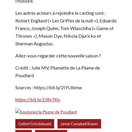
l’histoire.
Les autres acteurs à rejoindre le casting sont :
Robert Englund (« Les Griffes de la nuit »), Eduardo
Franco, Joseph Quinn, Tom Wlaschiha (« Game of
Thrones »), Mason Dye, Nikola Djuricko et
Sherman Augustus.
Allez-vous regarder cette nouvelle saison ?
Crédit : Julie MV, Plumette de La Plume de
Poudlard
Sources : https://bit.ly/2IYUbmw
https://bit.ly/2J8v7Kn
,
,
Gellert Grindelwald
Jamie Campbell Bower