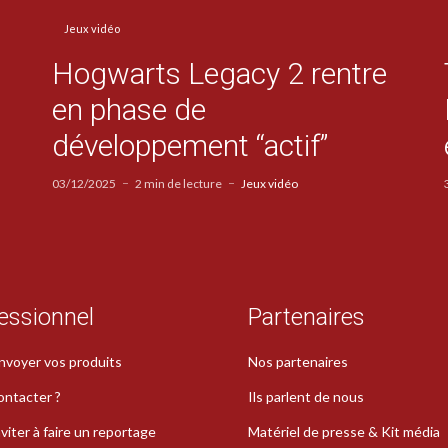
Jeux vidéo
Hogwarts Legacy 2 rentre
en phase de
développement “actif”
03/12/2025
2 min de lecture
Jeux vidéo
essionnel
Partenaires
nvoyer vos produits
Nos partenaires
ontacter ?
Ils parlent de nous
viter à faire un reportage
Matériel de presse & Kit média