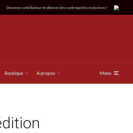
Devenez contributeur et obtenez des contreparties exclusives !
Boutique
A propos
Menu
édition