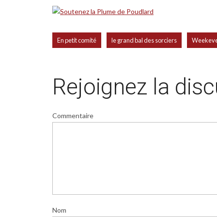
,
,
En petit comité
le grand bal des sorciers
Weekeve
Rejoignez la dis
Commentaire
Nom