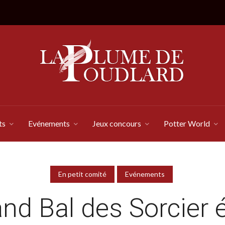
ts
Evénements
Jeux concours
Potter World
En petit comité
Evénements
nd Bal des Sorcier 