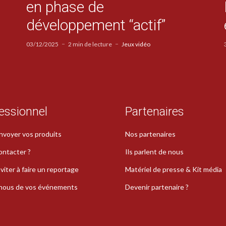
en phase de
développement “actif”
03/12/2025
2 min de lecture
Jeux vidéo
essionnel
Partenaires
nvoyer vos produits
Nos partenaires
ontacter ?
Ils parlent de nous
viter à faire un reportage
Matériel de presse & Kit média
-nous de vos événements
Devenir partenaire ?