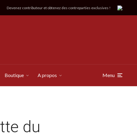
Devenez contributeur et obtenez des contreparties exclusives !
Boutique
A propos
Menu
ette du