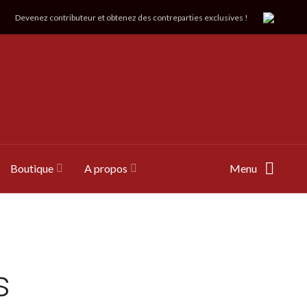
Devenez contributeur et obtenez des contreparties exclusives !
Boutique
A propos
Menu
s