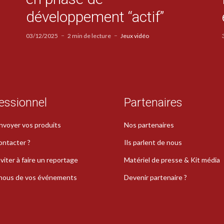
développement “actif”
03/12/2025
2 min de lecture
Jeux vidéo
essionnel
Partenaires
nvoyer vos produits
Nos partenaires
ontacter ?
Ils parlent de nous
viter à faire un reportage
Matériel de presse & Kit média
-nous de vos événements
Devenir partenaire ?