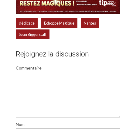
,
,
,
dédicace
Echoppe Magique
Nantes
Sean Biggerstaff
Rejoignez la discussion
Commentaire
Nom