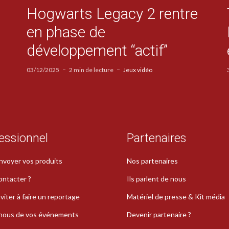
Hogwarts Legacy 2 rentre
en phase de
développement “actif”
03/12/2025
2 min de lecture
Jeux vidéo
essionnel
Partenaires
nvoyer vos produits
Nos partenaires
ontacter ?
Ils parlent de nous
viter à faire un reportage
Matériel de presse & Kit média
-nous de vos événements
Devenir partenaire ?