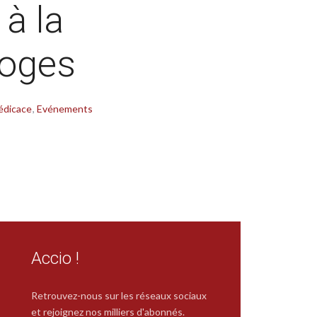
à la
moges
édicace
Evénements
Accio !
Retrouvez-nous sur les réseaux sociaux
et rejoignez nos milliers d'abonnés.