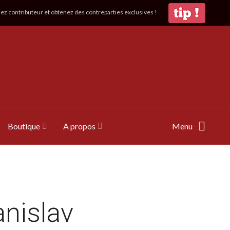
z contributeur et obtenez des contreparties exclusives !
Boutique
A propos
Menu
anislav