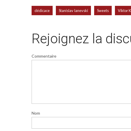
,
,
,
dédicace
Stanislav Ianevski
Sweets
Viktor 
Rejoignez la dis
Commentaire
Nom