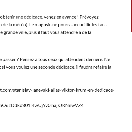
d’obtenir une dédicace, venez en avance ! Prévoyez
n de la météo). Le magasin ne pourra accueillir les fans
 grande ville, plus il faut vous attendre à de la
 de passer ? Pensez à tous ceux qui attendent derrière. Ne
i vous voulez une seconde dédicace, il faudra refaire la
ent.com/stanislav-ianevski-alias-viktor-krum-en-dedicace-
O6zDdkd801I4wUjYv0ihajkJRNnwVZ4