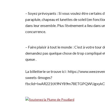
– Soyez prévoyants : Si vous voulez être certains 
parapluie, chapeau et lunettes de soleil (en fonctio
dans leur ensemble. Plus l’événement a lieu dans une
concurrence.
– Faire plaisir à tout le monde : C’est à votre tour
demandez pas quelque chose de trop compliqué et s
queue .
La billetterie se trouve ici : https://www.weezev
sweets-limoges?
fbclid=IwAR221tX9NY89m78ETGPQWUgxykCh