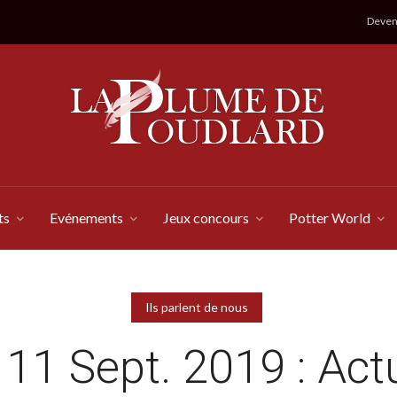
Devene
ts
Evénements
Jeux concours
Potter World
Ils parlent de nous
 11 Sept. 2019 : Actu