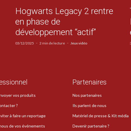
Hogwarts Legacy 2 rentre
en phase de
développement “actif”
03/12/2025
2 min de lecture
Jeux vidéo
essionnel
Partenaires
nvoyer vos produits
Nos partenaires
ontacter ?
Ils parlent de nous
viter à faire un reportage
Matériel de presse & Kit média
-nous de vos événements
Devenir partenaire ?