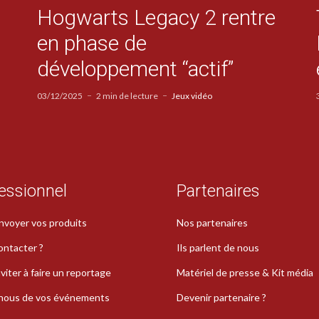
Hogwarts Legacy 2 rentre
en phase de
développement “actif”
03/12/2025
2 min de lecture
Jeux vidéo
essionnel
Partenaires
nvoyer vos produits
Nos partenaires
ontacter ?
Ils parlent de nous
viter à faire un reportage
Matériel de presse & Kit média
-nous de vos événements
Devenir partenaire ?