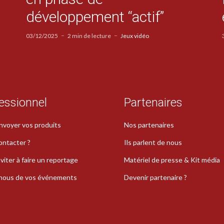
développement “actif”
03/12/2025
2 min de lecture
Jeux vidéo
essionnel
Partenaires
nvoyer vos produits
Nos partenaires
ontacter ?
Ils parlent de nous
viter à faire un reportage
Matériel de presse & Kit média
-nous de vos événements
Devenir partenaire ?