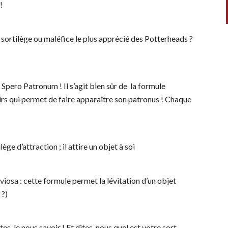
 !
e sortilège ou maléfice le plus apprécié des Potterheads ?
e Spero Patronum ! Il s’agit bien sûr de la formule
rs qui permet de faire apparaître son patronus ! Chaque
lège d’attraction ; il attire un objet à soi
osa : cette formule permet la lévitation d’un objet
 ?)
ites-le nous savoir ! Et dites-nous quel est votre sort