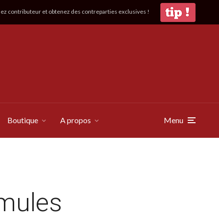
z contributeur et obtenez des contreparties exclusives !
Boutique
A propos
Menu
rmules