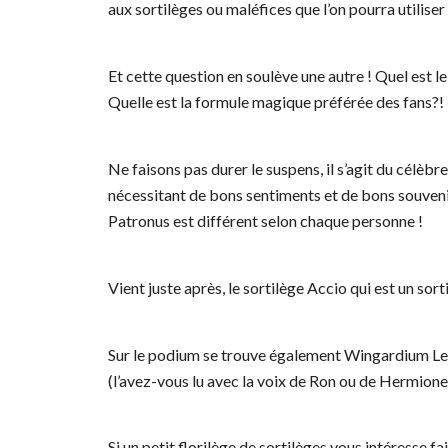
aux sortilèges ou maléfices que l’on pourra utiliser
Et cette question en soulève une autre ! Quel est l
Quelle est la formule magique préférée des fans?!
Ne faisons pas durer le suspens, il s’agit du célèbr
nécessitant de bons sentiments et de bons souveni
Patronus est différent selon chaque personne !
Vient juste après, le sortilège Accio qui est un sorti
Sur le podium se trouve également Wingardium Levi
(l’avez-vous lu avec la voix de Ron ou de Hermione
Si un petit florilège de sortilèges vous intéresse fa