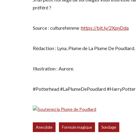
préféré ?
Source : culturefemme :
https://bit.ly/2XpnDda
Rédaction : Lyna, Plume de La Plume De Poudlard.
Illustration : Aurore.
#Potterhead #LaPlumeDePoudlard #HarryPotter 
,
,
Anecdote
Formule magique
Sondage