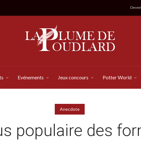
Devene
ts
Evénements
Jeux concours
Potter World
Anecdote
us populaire des fo