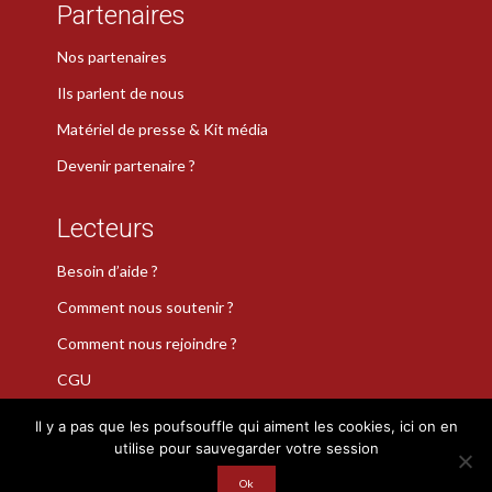
Partenaires
Nos partenaires
Ils parlent de nous
Matériel de presse & Kit média
Devenir partenaire ?
Lecteurs
Besoin d’aide ?
Comment nous soutenir ?
Comment nous rejoindre ?
CGU
Il y a pas que les poufsouffle qui aiment les cookies, ici on en
utilise pour sauvegarder votre session
La Plume de Poudlard est une marque déposée · Copyright 2026
Ok
· Tous droits réservés