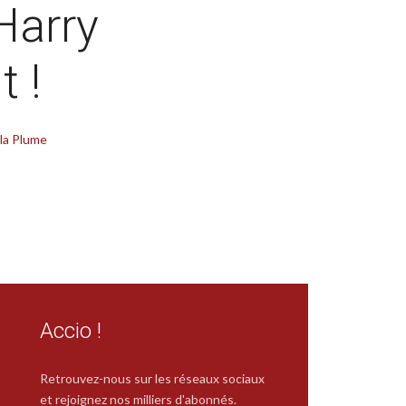
Harry
t !
la Plume
Accio !
Retrouvez-nous sur les réseaux sociaux
et rejoignez nos milliers d'abonnés.