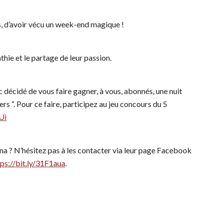
les, d’avoir vécu un week-end magique !
hie et le partage de leur passion.
 décidé de vous faire gagner, à vous, abonnés, une nuit
 “. Pour ce faire, participez au jeu concours du 5
Ui
na ? N’hésitez pas à les contacter via leur page Facebook
tps://bit.ly/31F1aua
.