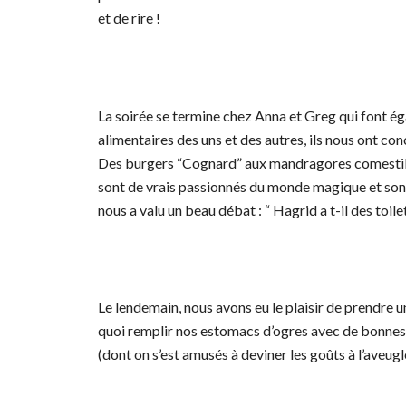
et de rire !
La soirée se termine chez Anna et Greg qui font ég
alimentaires des uns et des autres, ils nous ont c
Des burgers “Cognard” aux mandragores comestibles
sont de vrais passionnés du monde magique et sont 
nous a valu un beau débat : “ Hagrid a t-il des toil
Le lendemain, nous avons eu le plaisir de prendre u
quoi remplir nos estomacs d’ogres avec de bonnes 
(dont on s’est amusés à deviner les goûts à l’aveugl