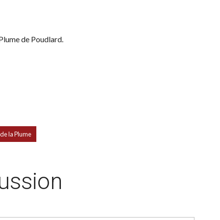
 Plume de Poudlard.
 de la Plume
cussion