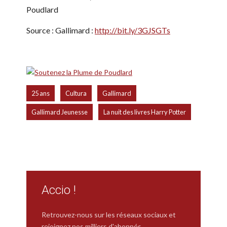
Poudlard
Source : Gallimard :
http://bit.ly/3GJSGTs
,
,
,
25 ans
Cultura
Gallimard
,
Gallimard Jeunesse
La nuit des livres Harry Potter
Accio !
Retrouvez-nous sur les réseaux sociaux et
rejoignez nos milliers d'abonnés.