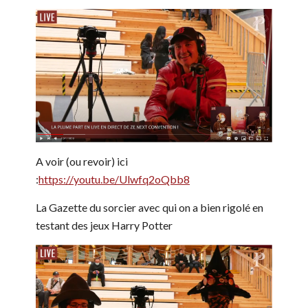
A voir (ou revoir) ici
:
https://youtu.be/Ulwfq2oQbb8
La Gazette du sorcier avec qui on a bien rigolé en
testant des jeux Harry Potter