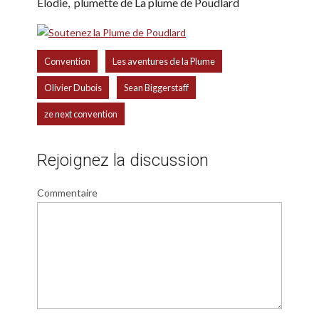
Élodie, plumette de La plume de Poudlard
,
,
Convention
Les aventures de la Plume
,
,
Olivier Dubois
Sean Biggerstaff
ze next convention
Rejoignez la discussion
Commentaire