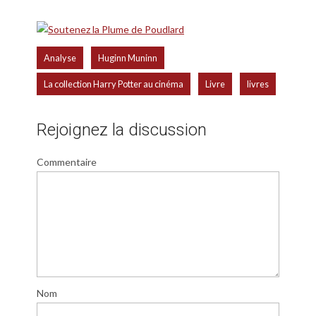
,
,
Analyse
Huginn Muninn
,
,
La collection Harry Potter au cinéma
Livre
livres
Rejoignez la discussion
Commentaire
Nom