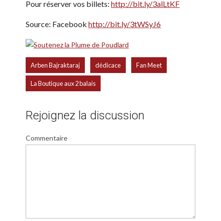
Pour réserver vos billets:
http://bit.ly/3alLtKF
Source: Facebook
http://bit.ly/3tWSyJ6
,
,
,
Arben Bajraktaraj
dédicace
Fan Meet
La Boutique aux 2 balais
Rejoignez la discussion
Commentaire