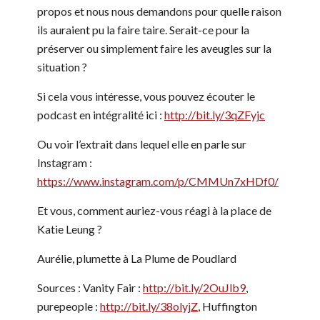
propos et nous nous demandons pour quelle raison
ils auraient pu la faire taire. Serait-ce pour la
préserver ou simplement faire les aveugles sur la
situation ?
Si cela vous intéresse, vous pouvez écouter le
podcast en intégralité ici :
http://bit.ly/3qZFyjc
Ou voir l’extrait dans lequel elle en parle sur
Instagram :
https://www.instagram.com/p/CMMUn7xHDf0/
Et vous, comment auriez-vous réagi à la place de
Katie Leung ?
Aurélie, plumette à La Plume de Poudlard
Sources : Vanity Fair :
http://bit.ly/2OuJlb9
,
purepeople :
http://bit.ly/38olyjZ
, Huffington