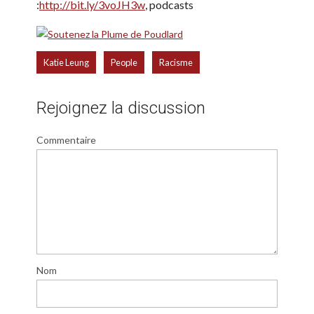
:
http://bit.ly/3voJH3w
, podcasts
,
,
Katie Leung
People
Racisme
Rejoignez la discussion
Commentaire
Nom