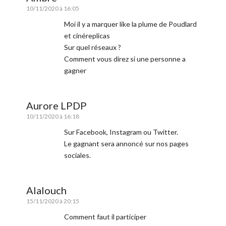
10/11/2020 à 16:05
Moi il y a marquer like la plume de Poudlard
et cinéreplicas
Sur quel réseaux ?
Comment vous direz si une personne a
gagner
Aurore LPDP
10/11/2020 à 16:18
Sur Facebook, Instagram ou Twitter.
Le gagnant sera annoncé sur nos pages
sociales.
Alalouch
15/11/2020 à 20:15
Comment faut il participer