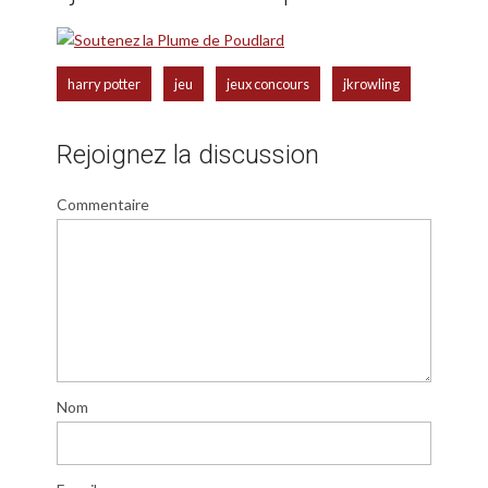
,
,
,
harry potter
jeu
jeux concours
jkrowling
Rejoignez la discussion
Commentaire
Nom